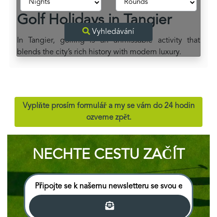
Golf Holidays in Tangier
Vyhledávání
In Tangier, golfing is an unmissable activity that
blends the city’s rich history with modern luxury.
Vyplňte prosím formulář a my se vám do 24 hodin
ozveme zpět.
NECHTE CESTU ZAČÍT